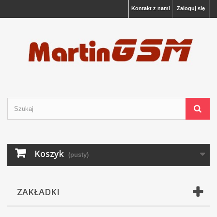
Kontakt z nami
Zaloguj się
Koszyk
(pusty)
ZAKŁADKI