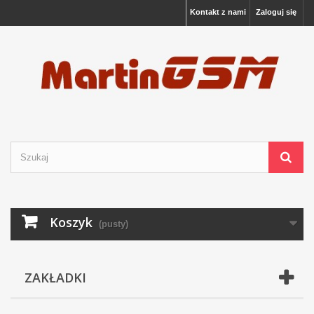
Kontakt z nami
Zaloguj się
Koszyk
(pusty)
ZAKŁADKI