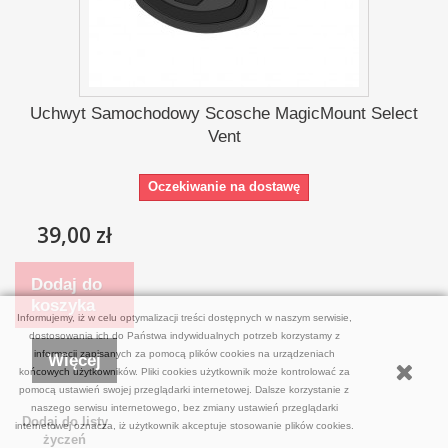
Uchwyt Samochodowy Scosche MagicMount Select
Vent
Oczekiwanie na dostawę
39,00 zł
Dodaj do
koszyka
Informujemy, iż w celu optymalizacji treści dostępnych w naszym serwisie,
dostosowania ich do Państwa indywidualnych potrzeb korzystamy z
informacji zapisanych za pomocą plików cookies na urządzeniach
Więcej
końcowych użytkowników. Pliki cookies użytkownik może kontrolować za
pomocą ustawień swojej przeglądarki internetowej. Dalsze korzystanie z
naszego serwisu internetowego, bez zmiany ustawień przeglądarki
Dodaj do listy
internetowej oznacza, iż użytkownik akceptuje stosowanie plików cookies.
życzeń