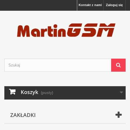
Kontakt z nami
Zaloguj się
Koszyk
(pusty)
ZAKŁADKI