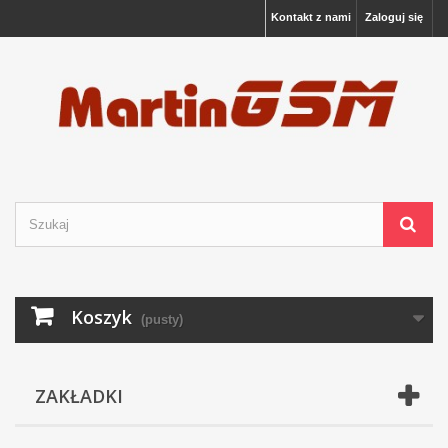
Kontakt z nami
Zaloguj się
Koszyk
(pusty)
ZAKŁADKI