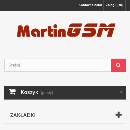
Kontakt z nami
Zaloguj się
Koszyk
(pusty)
ZAKŁADKI