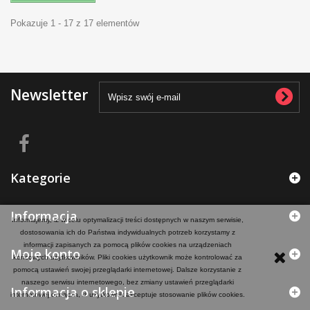
Pokazuje 1 - 17 z 17 elementów
Newsletter
Kategorie
Informacja
Informujemy, iż w celu optymalizacji treści dostępnych w naszym serwisie,
dostosowania ich do Państwa indywidualnych potrzeb korzystamy z
informacji zapisanych za pomocą plików cookies na urządzeniach
Moje konto
końcowych użytkowników. Pliki cookies użytkownik może kontrolować za
pomocą ustawień swojej przeglądarki internetowej. Dalsze korzystanie z
naszego serwisu internetowego, bez zmiany ustawień przeglądarki
Informacja o sklepie
internetowej oznacza, iż użytkownik akceptuje stosowanie plików cookies.