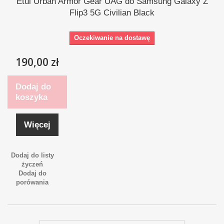
Etui Urban Armor Gear UAG do Samsung Galaxy Z
Flip3 5G Civilian Black
Oczekiwanie na dostawę
190,00 zł
Dodaj do
koszyka
Więcej
Dodaj do listy
życzeń
Dodaj do
porówania