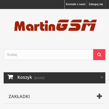
Kontakt z nami
Zaloguj się
Koszyk
(pusty)
ZAKŁADKI