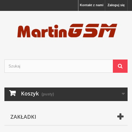
Kontakt z nami
Zaloguj się
Koszyk
(pusty)
ZAKŁADKI