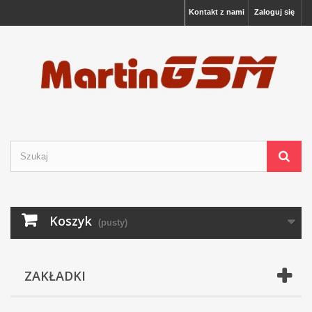
Kontakt z nami
Zaloguj się
Koszyk
(pusty)
ZAKŁADKI