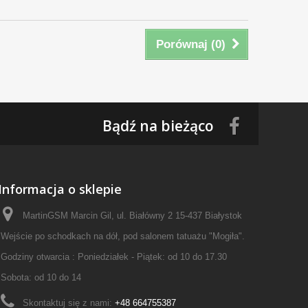
Porównaj (
0
)
Bądź na bieżąco
Informacja o sklepie
MartinGSM Marcin Gil, ul. Białówny 2 15-437 Białystok
Wejście po schodkach na dół, pod salonem tatuażu "Mogiła".
Godziny otwarcia : Poniedziałek - Piątek: od 10 do 17.30
Sobota: od 10 do 14
Skontaktuj się z nami:
+48 664755387