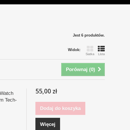
Jest 6 produktów.
Widok:
Siatka
Lista
Porównaj (
0
)
55,00 zł
 Watch
m Tech-
Dodaj do koszyka
Więcej