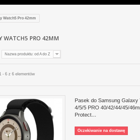
xy Watch5 Pro 42mm
Y WATCH5 PRO 42MM
Nazwa produktu: od A do Z
1 - 6 z 6 elementów
Pasek do Samsung Galaxy
4/5/5 PRO 40/42/44/45/46m
Protect...
Oczekiwanie na dostawę