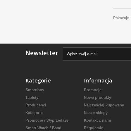
Pokazuje 
Newsletter
Kategorie
Informacja
Smartfony
Promocje
Tablety
Nowe produkty
Producenci
Najczęściej kupowane
Kategorie
Nasze sklepy
Promocje i Wyprzedaże
Kontakt z nami
Smart Watch / Band
Regulamin