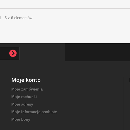
1 - 6 z 6 elementów
Moje konto
Moje zamówienia
Moje rachunki
Moje adresy
Moje informacje osobiste
Moje bony