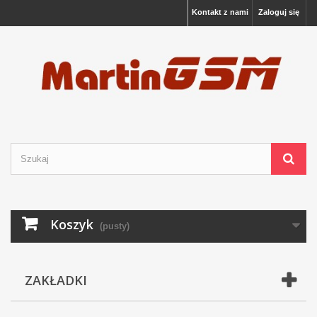
Kontakt z nami
Zaloguj się
Koszyk
(pusty)
ZAKŁADKI