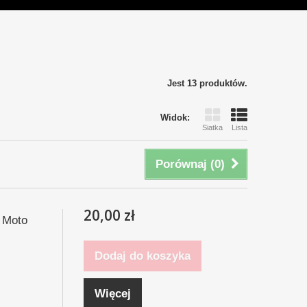
Jest 13 produktów.
Widok:
Siatka
Lista
Porównaj (
0
)
20,00 zł
a Moto
Dodaj do koszyka
Więcej