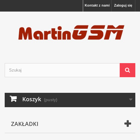
Kontakt z nami
Zaloguj się
Koszyk
(pusty)
ZAKŁADKI