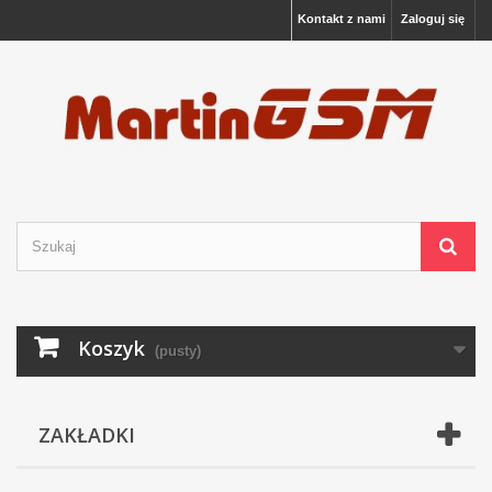
Kontakt z nami
Zaloguj się
Koszyk
(pusty)
ZAKŁADKI