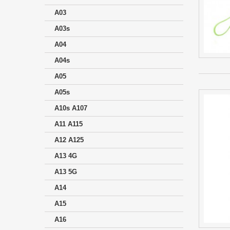
A03
A03s
A04
A04s
A05
A05s
A10s A107
A11 A115
A12 A125
A13 4G
A13 5G
A14
A15
A16