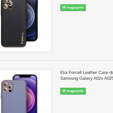
W magazynie
Etui Forcell Leather Case d
Samsung Galaxy A02s A025
W magazynie