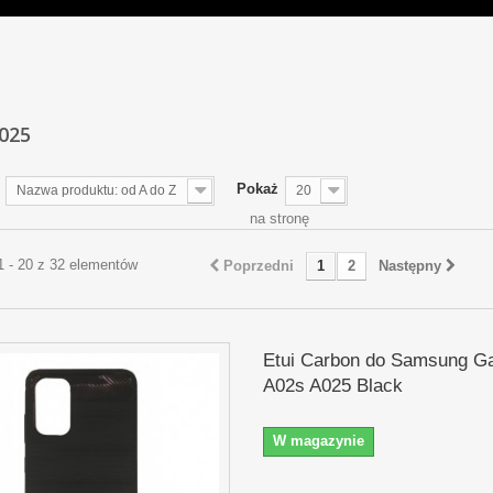
A025
Pokaż
Nazwa produktu: od A do Z
20
na stronę
1 - 20 z 32 elementów
Poprzedni
1
2
Następny
Etui Carbon do Samsung G
A02s A025 Black
W magazynie