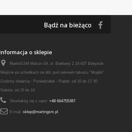
Bądź na bieżąco
Informacja o sklepie
MartinGSM Marcin Gil, ul. Białówny 2 15-437 Białystok
Wejście po schodkach na dół, pod salonem tatuażu "Mogiła".
Godziny otwarcia : Poniedziałek - Piątek: od 10 do 17.30
Sobota: od 10 do 14
Skontaktuj się z nami:
+48 664755387
E-mail:
sklep@martingsm.pl