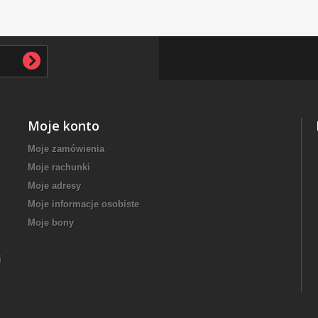
Moje konto
Moje zamówienia
Moje rachunki
Moje adresy
Moje informacje osobiste
Moje bony
i