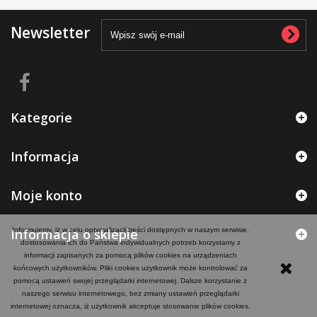
Newsletter
Kategorie
Informacja
Moje konto
Informacja o sklepie
Informujemy, iż w celu optymalizacji treści dostępnych w naszym serwisie,
dostosowania ich do Państwa indywidualnych potrzeb korzystamy z
informacji zapisanych za pomocą plików cookies na urządzeniach
końcowych użytkowników. Pliki cookies użytkownik może kontrolować za
pomocą ustawień swojej przeglądarki internetowej. Dalsze korzystanie z
naszego serwisu internetowego, bez zmiany ustawień przeglądarki
internetowej oznacza, iż użytkownik akceptuje stosowanie plików cookies.