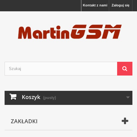
Kontakt z nami
Zaloguj się
Koszyk
(pusty)
ZAKŁADKI