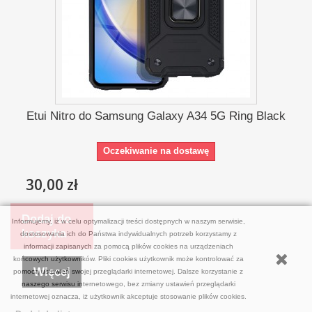
Etui Nitro do Samsung Galaxy A34 5G Ring Black
Oczekiwanie na dostawę
30,00 zł
Dodaj do
Informujemy, iż w celu optymalizacji treści dostępnych w naszym serwisie,
koszyka
dostosowania ich do Państwa indywidualnych potrzeb korzystamy z
informacji zapisanych za pomocą plików cookies na urządzeniach
końcowych użytkowników. Pliki cookies użytkownik może kontrolować za
Więcej
pomocą ustawień swojej przeglądarki internetowej. Dalsze korzystanie z
naszego serwisu internetowego, bez zmiany ustawień przeglądarki
internetowej oznacza, iż użytkownik akceptuje stosowanie plików cookies.