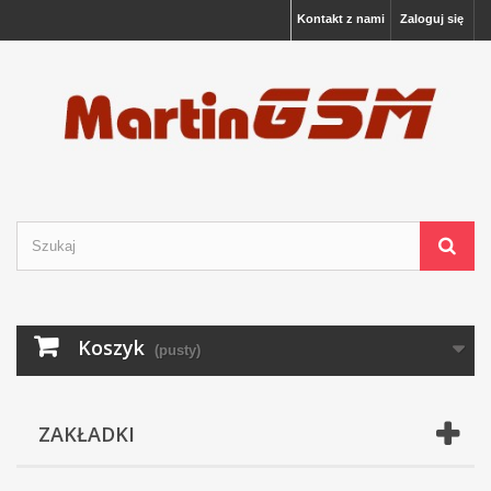
Kontakt z nami
Zaloguj się
Koszyk
(pusty)
ZAKŁADKI