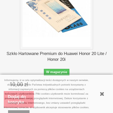
Szkło Hartowane Premium do Huawei Honor 20 Lite /
Honor 20i
W magazynie
Informujemy, iż w celu optymalizacji treści dostępnych w naszym serwisie,
10,00 zł
dostosowania ich do Państwa indywidualnych potrzeb korzystamy z
informacji zapisanych za pomocą plików cookies na urządzeniach
końcowych użytkowników. Pliki cookies użytkownik może kontrolować za
Dodaj do
pomocą ustawień swojej przeglądarki internetowej. Dalsze korzystanie z
koszyka
naszego serwisu internetowego, bez zmiany ustawień przeglądarki
internetowej oznacza, iż użytkownik akceptuje stosowanie plików cookies.