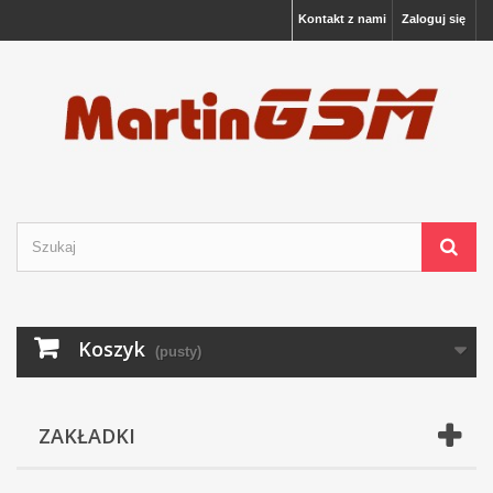
Kontakt z nami
Zaloguj się
Koszyk
(pusty)
ZAKŁADKI