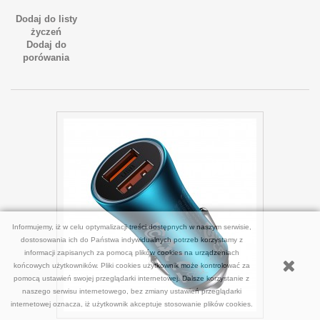
Dodaj do listy
życzeń
Dodaj do
porówania
Informujemy, iż w celu optymalizacji treści dostępnych w naszym serwisie,
dostosowania ich do Państwa indywidualnych potrzeb korzystamy z
informacji zapisanych za pomocą plików cookies na urządzeniach
końcowych użytkowników. Pliki cookies użytkownik może kontrolować za
pomocą ustawień swojej przeglądarki internetowej. Dalsze korzystanie z
naszego serwisu internetowego, bez zmiany ustawień przeglądarki
internetowej oznacza, iż użytkownik akceptuje stosowanie plików cookies.