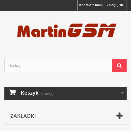
Kontakt z nami
Zaloguj się
Koszyk
(pusty)
ZAKŁADKI