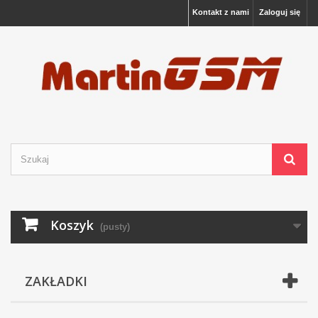
Kontakt z nami
Zaloguj się
Koszyk
(pusty)
ZAKŁADKI