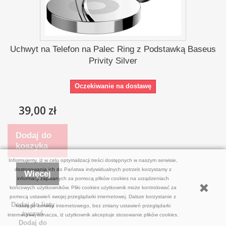
Uchwyt na Telefon na Palec Ring z Podstawką Baseus
Privity Silver
Oczekiwanie na dostawę
39,00 zł
Dodaj do
koszyka
Informujemy, iż w celu optymalizacji treści dostępnych w naszym serwisie,
dostosowania ich do Państwa indywidualnych potrzeb korzystamy z
Więcej
informacji zapisanych za pomocą plików cookies na urządzeniach
końcowych użytkowników. Pliki cookies użytkownik może kontrolować za
pomocą ustawień swojej przeglądarki internetowej. Dalsze korzystanie z
Dodaj do listy
naszego serwisu internetowego, bez zmiany ustawień przeglądarki
życzeń
internetowej oznacza, iż użytkownik akceptuje stosowanie plików cookies.
Dodaj do