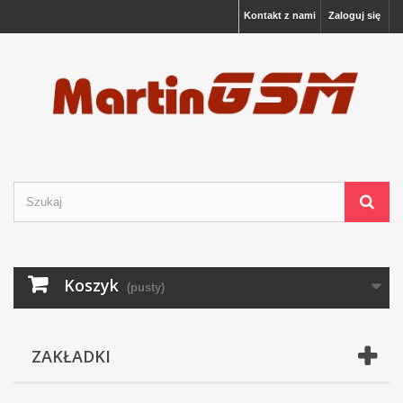
Kontakt z nami
Zaloguj się
Koszyk
(pusty)
ZAKŁADKI