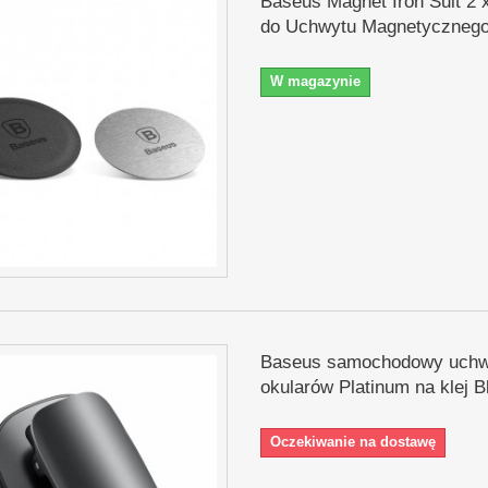
Baseus Magnet Iron Suit 2 
do Uchwytu Magnetycznego 
W magazynie
Baseus samochodowy uchw
okularów Platinum na klej B
Oczekiwanie na dostawę