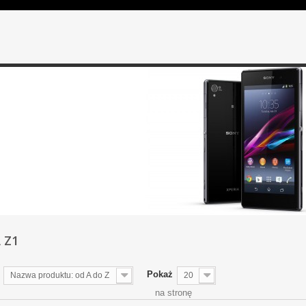
A Z1
Pokaż
Nazwa produktu: od A do Z
20
na stronę