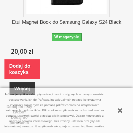
Etui Magnet Book do Samsung Galaxy S24 Black
W magazynie
20,00 zł
Dodaj do
koszyka
Więcej
Informujemy, iż w celu optymalizacji treści dostępnych w naszym serwisie,
dostosowania ich do Państwa indywidualnych potrzeb korzystamy z
informacji zapisanych za pomocą plików cookies na urządzeniach
Dodaj do listy
końcowych użytkowników. Pliki cookies użytkownik może kontrolować za
życzeń
pomocą ustawień swojej przeglądarki internetowej. Dalsze korzystanie z
Dodaj do
naszego serwisu internetowego, bez zmiany ustawień przeglądarki
porówania
internetowej oznacza, iż użytkownik akceptuje stosowanie plików cookies.