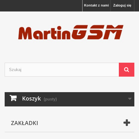
Kontakt z nami
Zaloguj się
Koszyk
(pusty)
ZAKŁADKI