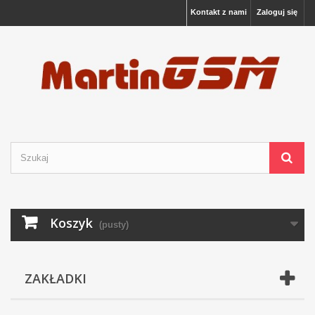
Kontakt z nami
Zaloguj się
Koszyk
(pusty)
ZAKŁADKI