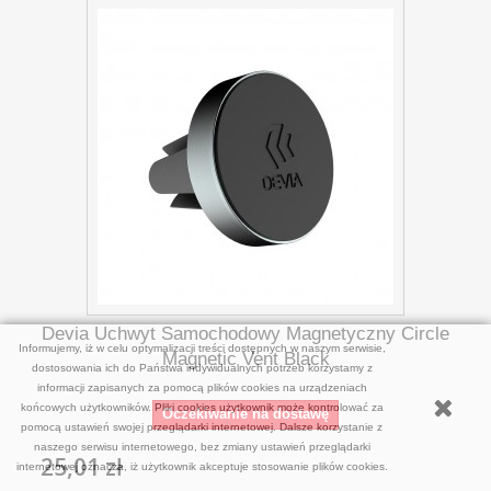
Devia Uchwyt Samochodowy Magnetyczny Circle
Informujemy, iż w celu optymalizacji treści dostępnych w naszym serwisie,
Magnetic Vent Black
dostosowania ich do Państwa indywidualnych potrzeb korzystamy z
informacji zapisanych za pomocą plików cookies na urządzeniach
końcowych użytkowników. Pliki cookies użytkownik może kontrolować za
Oczekiwanie na dostawę
pomocą ustawień swojej przeglądarki internetowej. Dalsze korzystanie z
naszego serwisu internetowego, bez zmiany ustawień przeglądarki
25,01 zł
internetowej oznacza, iż użytkownik akceptuje stosowanie plików cookies.