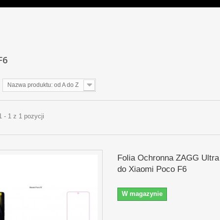
F6
Nazwa produktu: od A do Z
 - 1 z 1 pozycji
Folia Ochronna ZAGG Ultra
do Xiaomi Poco F6
W magazynie