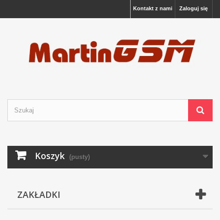
Kontakt z nami
Zaloguj się
Koszyk
(pusty)
ZAKŁADKI