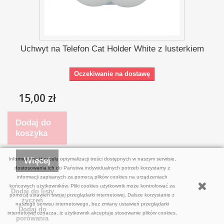
Uchwyt na Telefon Cat Holder White z lusterkiem
Oczekiwanie na dostawę
15,00 zł
Dodaj do
koszyka
Więcej
Informujemy, iż w celu optymalizacji treści dostępnych w naszym serwisie,
dostosowania ich do Państwa indywidualnych potrzeb korzystamy z
informacji zapisanych za pomocą plików cookies na urządzeniach
końcowych użytkowników. Pliki cookies użytkownik może kontrolować za
Dodaj do listy
pomocą ustawień swojej przeglądarki internetowej. Dalsze korzystanie z
życzeń
naszego serwisu internetowego, bez zmiany ustawień przeglądarki
Dodaj do
internetowej oznacza, iż użytkownik akceptuje stosowanie plików cookies.
porówania