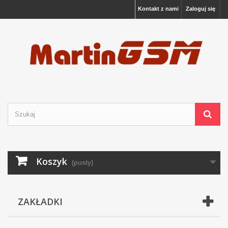
Kontakt z nami
Zaloguj się
Koszyk
(pusty)
ZAKŁADKI