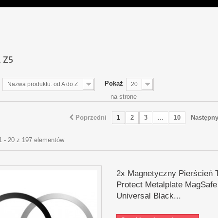
A Z5
Pokaż
Nazwa produktu: od A do Z
20
na stronę
Poprzedni
1
2
3
...
10
Następn
1 - 20 z 197 elementów
2x Magnetyczny Pierścień 
Protect Metalplate MagSafe
Universal Black...