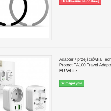
Oczekiwanie na dostawę
Adapter / przejściówka Tec
Protect TA100 Travel Adapt
EU White
W magazynie