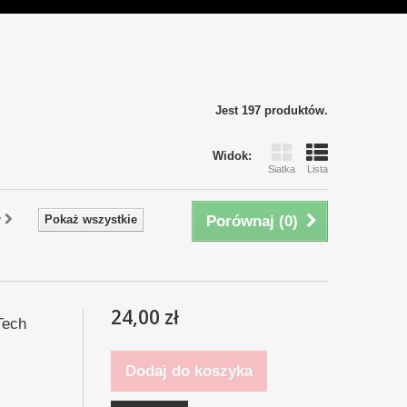
Jest 197 produktów.
Widok:
Siatka
Lista
y
Pokaż wszystkie
Porównaj (
0
)
24,00 zł
Tech
Dodaj do koszyka