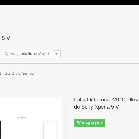
 5 V
Nazwa produktu: od A do Z
1 - 2 z 2 elementów
Folia Ochronna ZAGG Ultra
do Sony Xperia 5 V
W magazynie