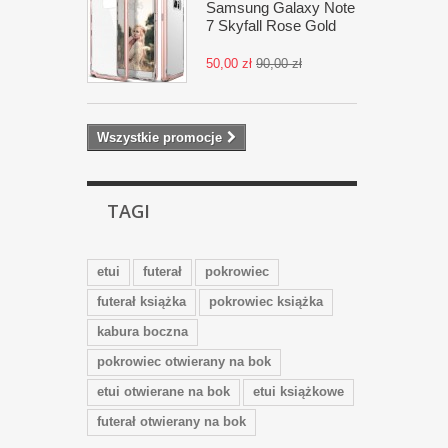
Samsung Galaxy Note
7 Skyfall Rose Gold
50,00 zł
90,00 zł
Wszystkie promocje
TAGI
etui
futerał
pokrowiec
futerał książka
pokrowiec książka
kabura boczna
pokrowiec otwierany na bok
etui otwierane na bok
etui książkowe
futerał otwierany na bok