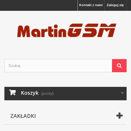
Kontakt z nami
Zaloguj się
Koszyk
(pusty)
ZAKŁADKI