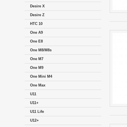
Desire X
Desire Z
HTC 10
One A9
One E8
One M8/M8s
One M7
One M9
One Mini M4
One Max
U11
U11+
U11 Life
U12+