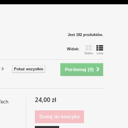
Jest 182 produktów.
Widok:
Siatka
Lista
y
Pokaż wszystkie
Porównaj (
0
)
24,00 zł
Tech
Dodaj do koszyka