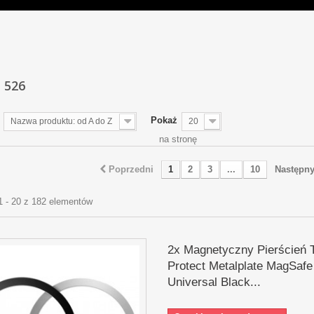
E 526
Pokaż
Nazwa produktu: od A do Z
20
na stronę
Poprzedni
1
2
3
...
10
Następn
1 - 20 z 182 elementów
2x Magnetyczny Pierścień 
Protect Metalplate MagSafe
Universal Black...