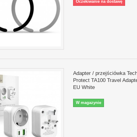
Oczekiwanie na dostawę
Adapter / przejściówka Tec
Protect TA100 Travel Adapt
EU White
W magazynie