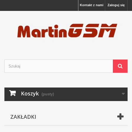
Kontakt z nami
Zaloguj się
Koszyk
(pusty)
ZAKŁADKI