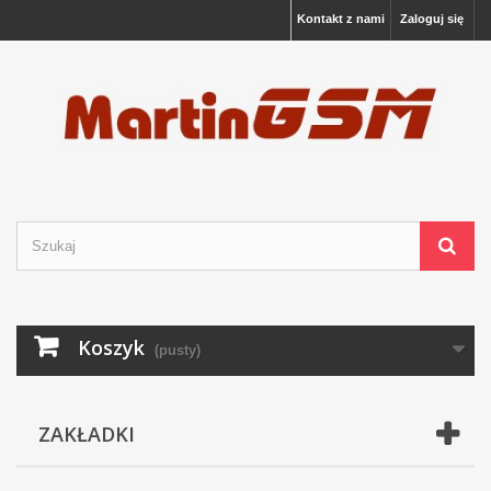
Kontakt z nami
Zaloguj się
Koszyk
(pusty)
ZAKŁADKI