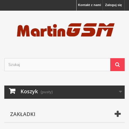
Kontakt z nami
Zaloguj się
Koszyk
(pusty)
ZAKŁADKI