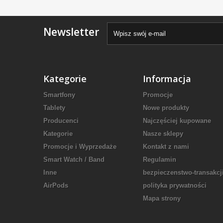
Newsletter
Kategorie
Informacja
Smartfony
Promocje
Tablety
Nowe produkty
Producenci
Najczęściej kupowane
Kategorie
Nasze sklepy
Promocje i Wyprzedaże
Kontakt z nami
Smart Watch / Band
Regulamin
Inne
bezpieczenstwo-transakcj
AirPods
polityka prywatności
Mapa strony