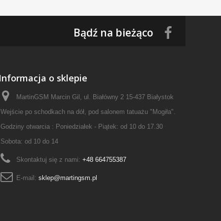
Bądź na bieżąco
Informacja o sklepie
MartinGSM Marcin Gil, ul. Białówny 2 15-437 Białystok
Wejście po schodkach na dół, pod salonem tatuażu "Mogiła".
Godziny otwarcia : Poniedziałek - Piątek: od 10 do 17.30
Sobota: od 10 do 14
Skontaktuj się z nami:
+48 664755387
E-mail:
sklep@martingsm.pl