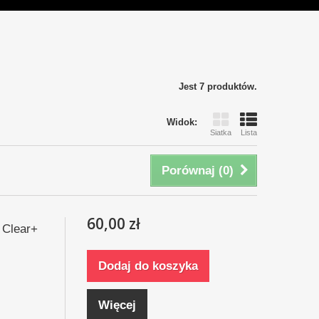
Jest 7 produktów.
Widok:
Siatka
Lista
Porównaj (
0
)
60,00 zł
 Clear+
Dodaj do koszyka
Więcej