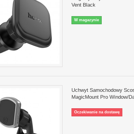
Vent Black
W magazynie
Uchwyt Samochodowy Sco
MagicMount Pro Window/D
Oczekiwanie na dostawę