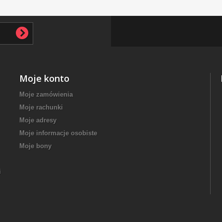
Moje konto
Moje zamówienia
Moje rachunki
Moje adresy
Moje informacje osobiste
Moje bony
i