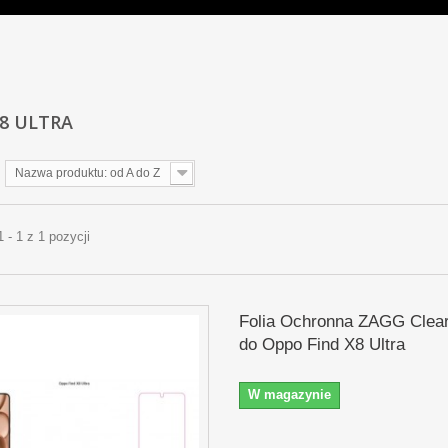
X8 ULTRA
Nazwa produktu: od A do Z
 - 1 z 1 pozycji
Folia Ochronna ZAGG Clear
do Oppo Find X8 Ultra
W magazynie