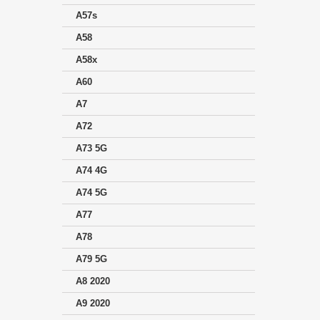
A57s
A58
A58x
A60
A7
A72
A73 5G
A74 4G
A74 5G
A77
A78
A79 5G
A8 2020
A9 2020