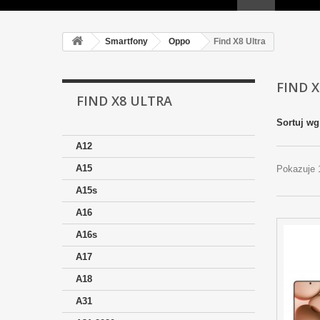
Smartfony
Oppo
Find X8 Ultra
FIND 
FIND X8 ULTRA
Sortuj wg
A12
A15
Pokazuje 1
A15s
A16
A16s
A17
A18
A31