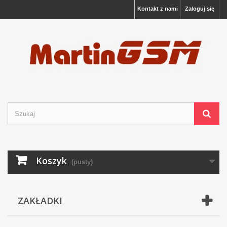
Kontakt z nami
Zaloguj się
Koszyk
(pusty)
ZAKŁADKI