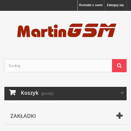
Kontakt z nami
Zaloguj się
Koszyk
(pusty)
ZAKŁADKI