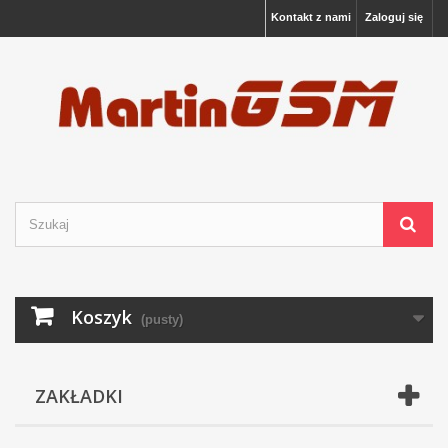
Kontakt z nami
Zaloguj się
Koszyk
(pusty)
ZAKŁADKI