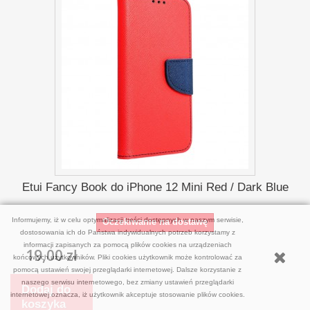
Etui Fancy Book do iPhone 12 Mini Red / Dark Blue
Informujemy, iż w celu optymalizacji treści dostępnych w naszym serwisie,
Oczekiwanie na dostawę
dostosowania ich do Państwa indywidualnych potrzeb korzystamy z
informacji zapisanych za pomocą plików cookies na urządzeniach
19,00 zł
końcowych użytkowników. Pliki cookies użytkownik może kontrolować za
pomocą ustawień swojej przeglądarki internetowej. Dalsze korzystanie z
naszego serwisu internetowego, bez zmiany ustawień przeglądarki
Dodaj do
internetowej oznacza, iż użytkownik akceptuje stosowanie plików cookies.
koszyka