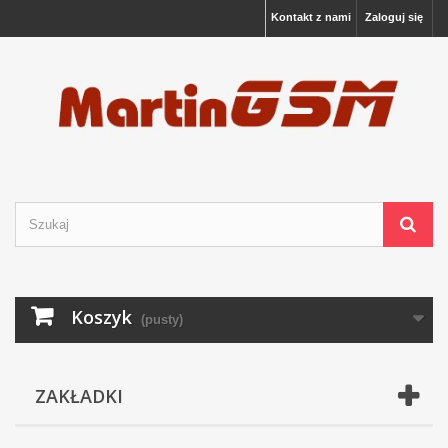
Kontakt z nami
Zaloguj się
Koszyk
(pusty)
ZAKŁADKI