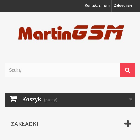
Kontakt z nami
Zaloguj się
Koszyk
(pusty)
ZAKŁADKI