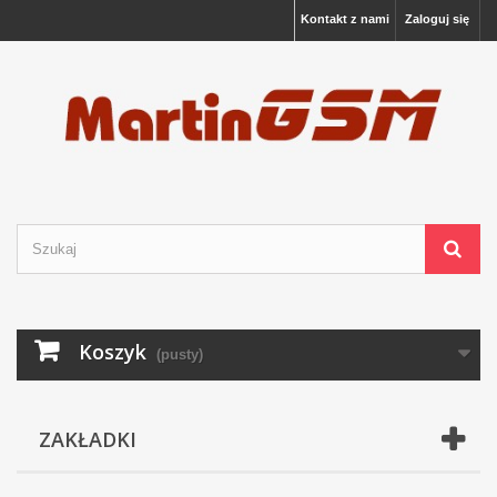
Kontakt z nami
Zaloguj się
Koszyk
(pusty)
ZAKŁADKI