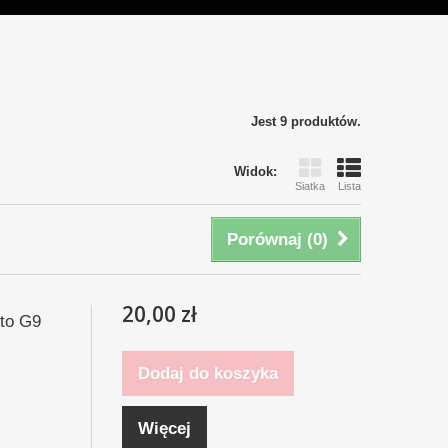
Jest 9 produktów.
Widok:
Siatka
Lista
Porównaj (
0
)
20,00 zł
oto G9
Dodaj do koszyka
Więcej