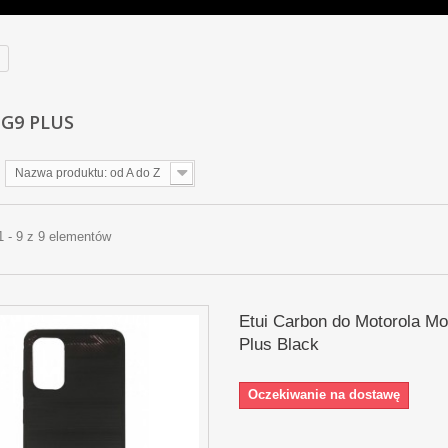
G9 PLUS
Nazwa produktu: od A do Z
1 - 9 z 9 elementów
Etui Carbon do Motorola M
Plus Black
Oczekiwanie na dostawę