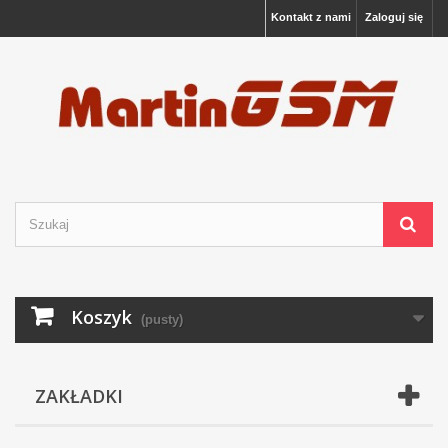
Kontakt z nami
Zaloguj się
Koszyk
(pusty)
ZAKŁADKI