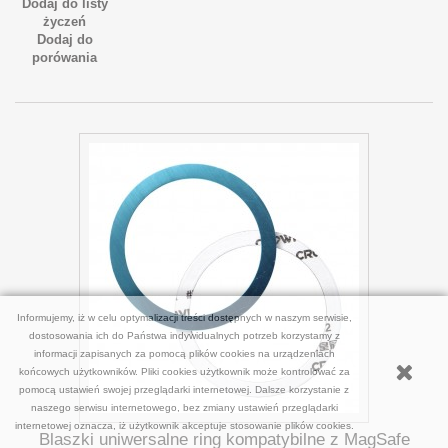
Dodaj do listy
życzeń
Dodaj do
porówania
Informujemy, iż w celu optymalizacji treści dostępnych w naszym serwisie,
dostosowania ich do Państwa indywidualnych potrzeb korzystamy z
informacji zapisanych za pomocą plików cookies na urządzeniach
końcowych użytkowników. Pliki cookies użytkownik może kontrolować za
pomocą ustawień swojej przeglądarki internetowej. Dalsze korzystanie z
naszego serwisu internetowego, bez zmiany ustawień przeglądarki
internetowej oznacza, iż użytkownik akceptuje stosowanie plików cookies.
Blaszki uniwersalne ring kompatybilne z MagSafe