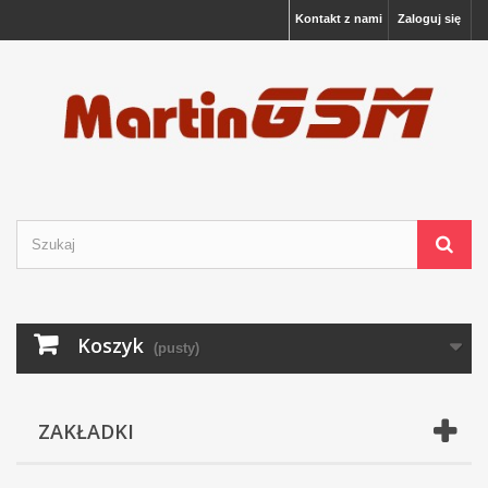
Kontakt z nami
Zaloguj się
Koszyk
(pusty)
ZAKŁADKI