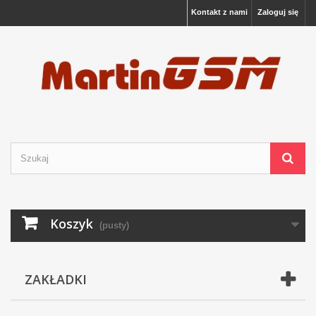
Kontakt z nami
Zaloguj się
Koszyk
(pusty)
ZAKŁADKI