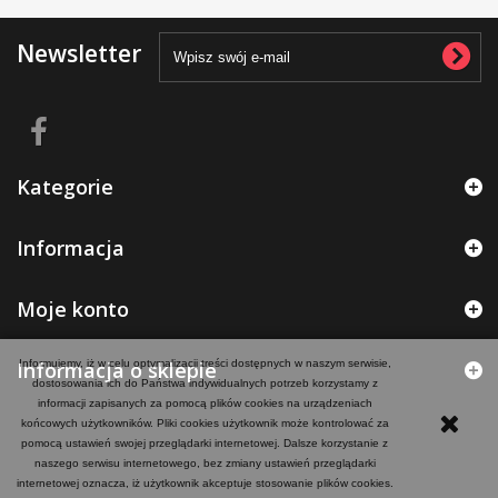
Newsletter
Kategorie
Informacja
Moje konto
Informacja o sklepie
Informujemy, iż w celu optymalizacji treści dostępnych w naszym serwisie,
dostosowania ich do Państwa indywidualnych potrzeb korzystamy z
informacji zapisanych za pomocą plików cookies na urządzeniach
końcowych użytkowników. Pliki cookies użytkownik może kontrolować za
pomocą ustawień swojej przeglądarki internetowej. Dalsze korzystanie z
naszego serwisu internetowego, bez zmiany ustawień przeglądarki
internetowej oznacza, iż użytkownik akceptuje stosowanie plików cookies.