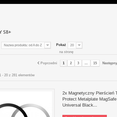
Y S8+
Pokaż
Nazwa produktu: od A do Z
20
na stronę
Poprzedni
1
2
3
...
15
Następn
1 - 20 z 281 elementów
2x Magnetyczny Pierścień 
Protect Metalplate MagSafe
Universal Black...