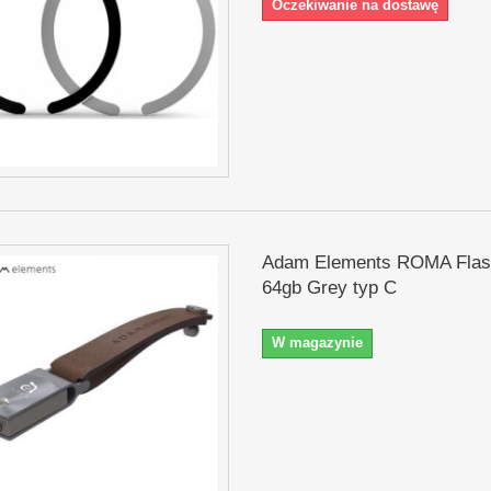
Oczekiwanie na dostawę
Adam Elements ROMA Flas
64gb Grey typ C
W magazynie