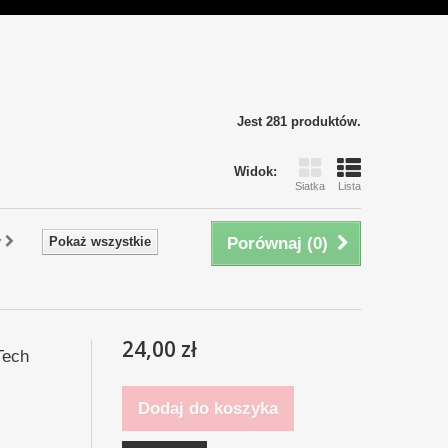
Jest 281 produktów.
Widok:
Siatka
Lista
y
Pokaż wszystkie
Porównaj (
0
)
24,00 zł
Tech
Dodaj do koszyka