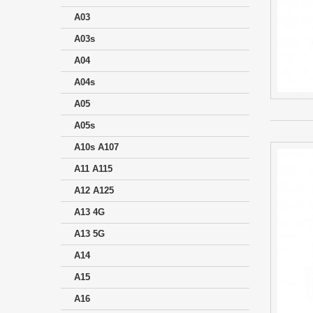
A03
A03s
A04
A04s
A05
A05s
A10s A107
A11 A115
A12 A125
A13 4G
A13 5G
A14
A15
A16