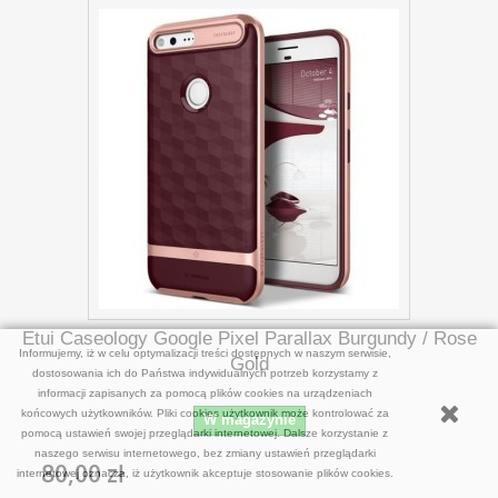
Etui Caseology Google Pixel Parallax Burgundy / Rose
Informujemy, iż w celu optymalizacji treści dostępnych w naszym serwisie,
Gold
dostosowania ich do Państwa indywidualnych potrzeb korzystamy z
informacji zapisanych za pomocą plików cookies na urządzeniach
końcowych użytkowników. Pliki cookies użytkownik może kontrolować za
W magazynie
pomocą ustawień swojej przeglądarki internetowej. Dalsze korzystanie z
naszego serwisu internetowego, bez zmiany ustawień przeglądarki
80,00 zł
internetowej oznacza, iż użytkownik akceptuje stosowanie plików cookies.