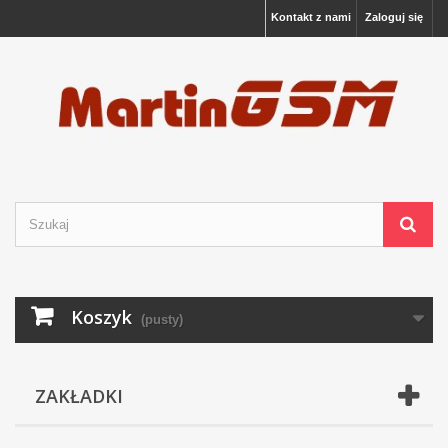
Kontakt z nami
Zaloguj się
Koszyk
(pusty)
ZAKŁADKI