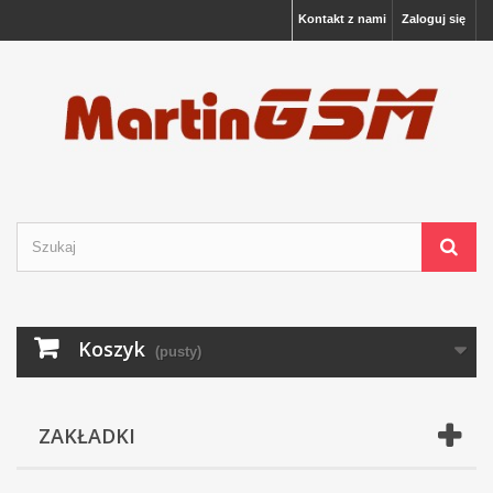
Kontakt z nami
Zaloguj się
Koszyk
(pusty)
ZAKŁADKI