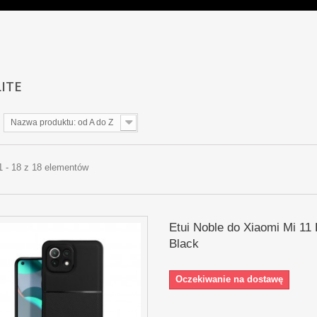
LITE
Nazwa produktu: od A do Z
1 - 18 z 18 elementów
Etui Noble do Xiaomi Mi 11 
Black
Oczekiwanie na dostawę